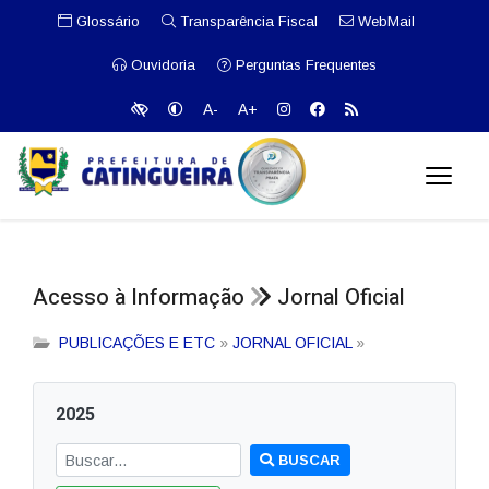
Glossário
Transparência Fiscal
WebMail
Ouvidoria
Perguntas Frequentes
A-
A+
Acesso à Informação
Jornal Oficial
PUBLICAÇÕES E ETC
»
JORNAL OFICIAL
»
2025
BUSCAR