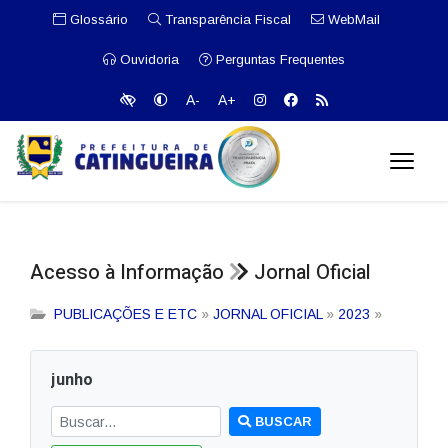
Glossário
Transparência Fiscal
WebMail
Ouvidoria
Perguntas Frequentes
A-
A+
Acesso à Informação
Jornal Oficial
PUBLICAÇÕES E ETC
»
JORNAL OFICIAL
»
2023
»
junho
BUSCAR