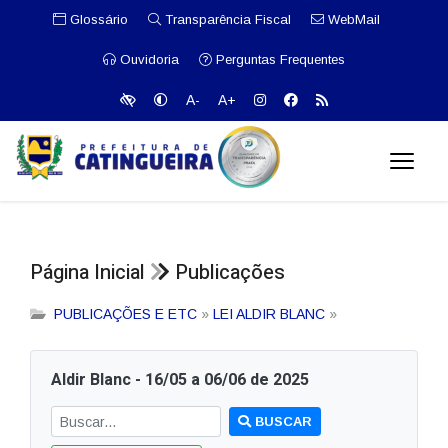
Glossário
Transparência Fiscal
WebMail
Ouvidoria
Perguntas Frequentes
A-
A+
Página Inicial
Publicações
PUBLICAÇÕES E ETC
»
LEI ALDIR BLANC
»
Aldir Blanc - 16/05 a 06/06 de 2025
BUSCAR