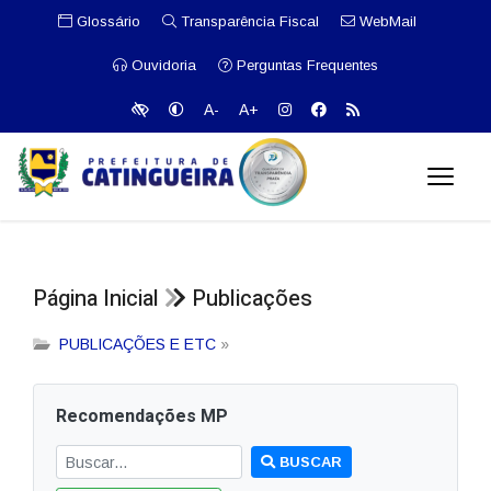
Glossário
Transparência Fiscal
WebMail
Ouvidoria
Perguntas Frequentes
A-
A+
Página Inicial
Publicações
PUBLICAÇÕES E ETC
»
Recomendações MP
BUSCAR